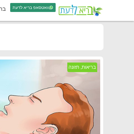
וואטסאפ בריא לדעת
בר
בריאות
,
תזונה