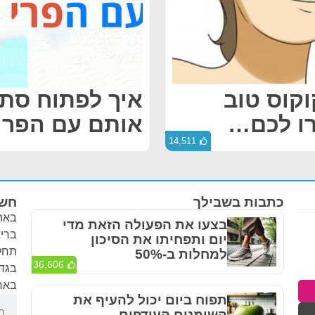
קוס טוב
איך לפתוח סתי
רו לכם…
אותם עם הפרי 
14,511
כתבות בשבילך
חשו
באתר
בצעו את הפעולה הזאת מדי
בריא
יום ותפחיתו את הסיכון
תחלי
למחלות ב-50%
36,606
בגדר
באחר
תפוח ביום יכול להעיף את
השומנים העודפים