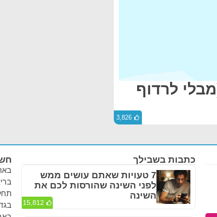
(מבלי לרדוף
3,826
כתבות בשבילך
חשו
באתר
7 טעויות שאתם עושים ממש
בריא
לפני השינה שהורסות לכם את
תחלי
השינה
15,812
בגדר
באחר