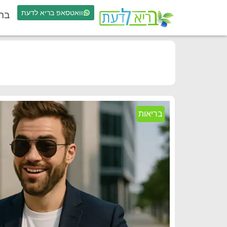
וואטסאפ בריא לדעת
בר
בריאות