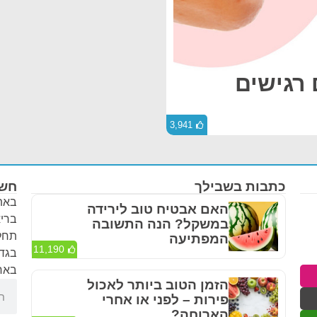
רגישים
3,941
כתבות בשבילך
חשו
באתר
האם אבטיח טוב לירידה
בריא
במשקל? הנה התשובה
תחלי
המפתיעה
11,190
בגדר
באחר
הזמן הטוב ביותר לאכול
פירות – לפני או אחרי
הארוחה?