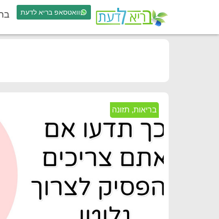
וואטסאפ בריא לדעת
בר
בריאות
,
תזונה