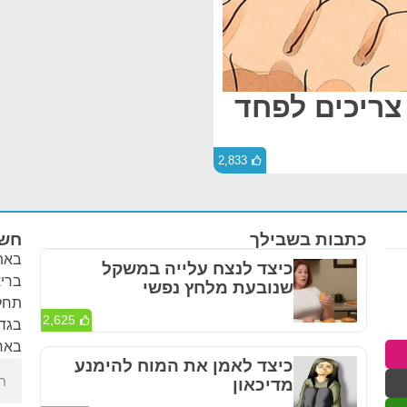
צריכים לפחד
2,833
כתבות בשבילך
חשו
באתר
כיצד לנצח עלייה במשקל
בריא
שנובעת מלחץ נפשי
תחלי
2,625
בגדר
באחר
כיצד לאמן את המוח להימנע
מדיכאון