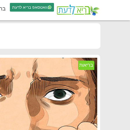
וואטסאפ בריא לדעת
בר
בריאות