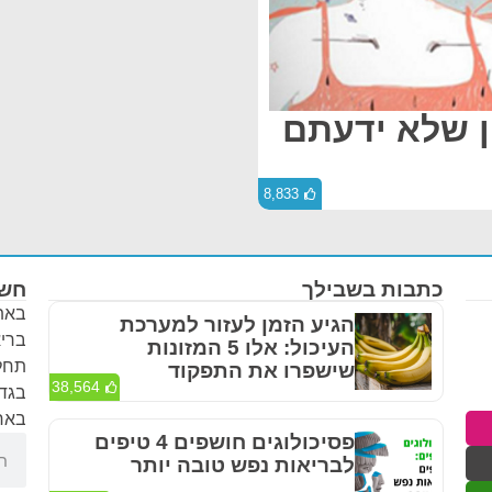
ון שלא ידעתם
8,833
כתבות בשבילך
חשו
באתר
הגיע הזמן לעזור למערכת
בריא
העיכול: אלו 5 המזונות
תחלי
שישפרו את התפקוד
38,564
בגדר
באחר
פסיכולוגים חושפים 4 טיפים
לבריאות נפש טובה יותר