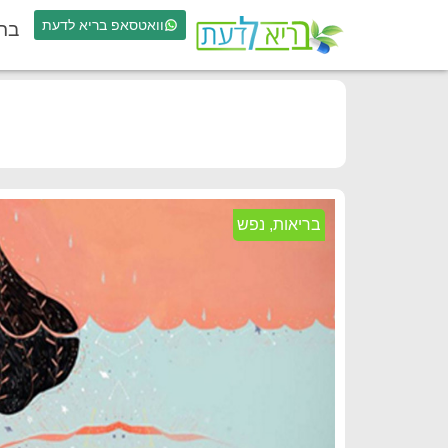
וואטסאפ בריא לדעת
בר
בריאות
,
נפש