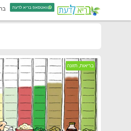
וואטסאפ בריא לדעת
בר
בריאות
,
תזונה