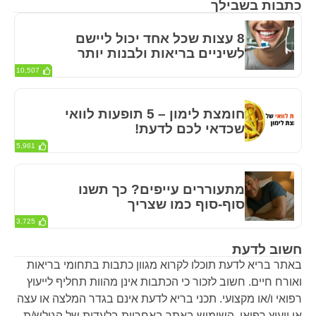
כתבות בשבילך
8 עצות שכל אחד יכול ליישם
לשיניים בריאות ולבנות יותר
10,507
חומצת לימון – 5 תופעות לוואי
שכדאי לכם לדעת!
5,961
מתעוררים עייפים? כך תשנו
סוף-סוף כמו שצריך
3,725
חשוב לדעת
באתר בריא לדעת תוכלו לקרוא מגוון כתבות בתחומי בריאות
ואורח חיים. חשוב לזכור כי הכתבות אינן מהוות תחליף לייעוץ
רפואי ו/או מקצועי. תכני בריא לדעת אינם בגדר המלצה או עצה
או ייעוץ רפואי. השימוש באתר באחריות בלעדית של הגולש/ת.