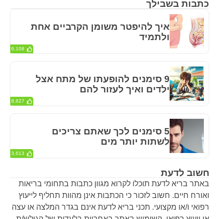
כתבות בשבילך
איך להיפטר משומן הקרביים אחת
ולתמיד
6,108
9 סימנים להופעתו של מתח אצל
ילדים ואיך לעזור להם
8,627
5 סימנים לכך שאתם צריכים
לשתות יותר מים
3,613
חשוב לדעת
באתר בריא לדעת תוכלו לקרוא מגוון כתבות בתחומי בריאות
ואורח חיים. חשוב לזכור כי הכתבות אינן מהוות תחליף לייעוץ
רפואי ו/או מקצועי. תכני בריא לדעת אינם בגדר המלצה או עצה
או ייעוץ רפואי. השימוש באתר באחריות בלעדית של הגולש/ת.