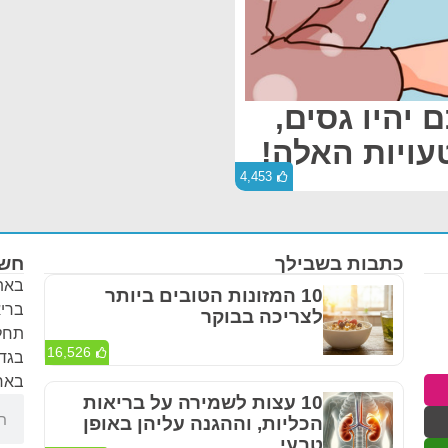
 יהיו גסים,
4,453
כתבות בשבילך
חשו
באתר
10 המזונות הטובים ביותר
בריא
לצריכה בבוקר
תחלי
16,526
בגדר
באחר
10 עצות לשמירה על בריאות
הכליות, וההגנה עליהן באופן
טבעי