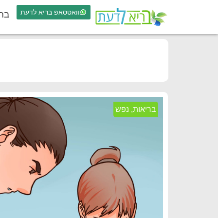
וואטסאפ בריא לדעת
בר
בריאות
,
נפש