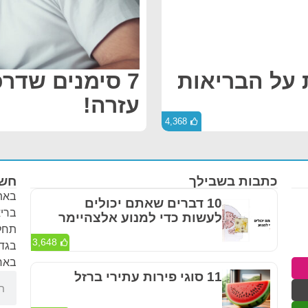
על הבריאות
7 סימנים שד
עזרה!
4,368
כתבות בשבילך
חשו
באתר
10 דברים שאתם יכולים
בריא
לעשות כדי למנוע אלצהיימר
תחלי
3,648
בגדר
באחר
11 סוגי פירות עתירי ברזל