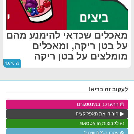
מאכלים שכדאי להימנע מהם
על בטן ריקה, ומאכלים
מומלצים על בטן ריקה
4,678
לעקוב זה בריא!
התעדכנו באינסטגרם
הורידו את האפליקציה
לקבוצות הוואטסאפ
עקבו ב-X (טוויטר)