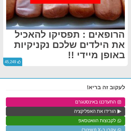
הרופאים : תפסיקו להאכיל
את הילדים שלכם נקניקיות
באופן מיידי !!
45,249
לעקוב זה בריא!
התעדכנו באינסטגרם
הורידו את האפליקציה
לקבוצות הוואטסאפ
עקבו ב-X (טוויטר)