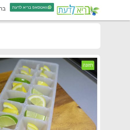
וואטסאפ בריא לדעת
בר
תזונה