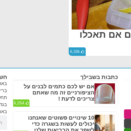
ם אם תאכלו
6,336
כתבות בשבילך
חשו
באתר
אם יש לכם כתמים לבנים על
בריא
הציפורניים זה מה שאתם
תחלי
צריכים לדעת !
6,254
בגדר
באחר
10 שינויים פשוטים שאנחנו
יכולים לעשות בשגרה כדי
לשפר את הבריאות שלנו