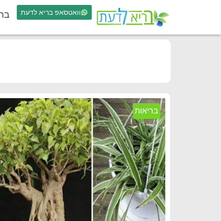
וואטסאפ בריא לדעת
בר
בריאות