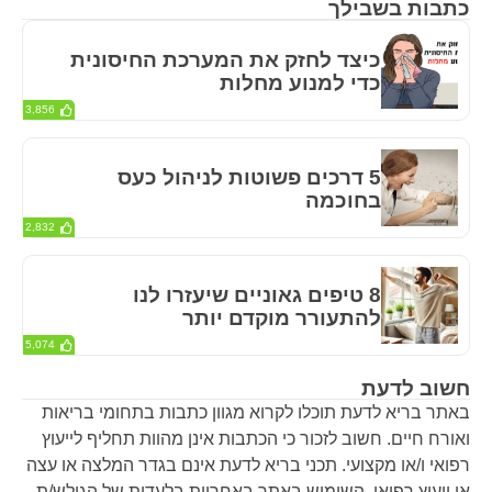
כתבות בשבילך
כיצד לחזק את המערכת החיסונית
כדי למנוע מחלות
3,856
5 דרכים פשוטות לניהול כעס
בחוכמה
2,832
8 טיפים גאוניים שיעזרו לנו
להתעורר מוקדם יותר
5,074
חשוב לדעת
באתר בריא לדעת תוכלו לקרוא מגוון כתבות בתחומי בריאות
ואורח חיים. חשוב לזכור כי הכתבות אינן מהוות תחליף לייעוץ
רפואי ו/או מקצועי. תכני בריא לדעת אינם בגדר המלצה או עצה
או ייעוץ רפואי. השימוש באתר באחריות בלעדית של הגולש/ת.