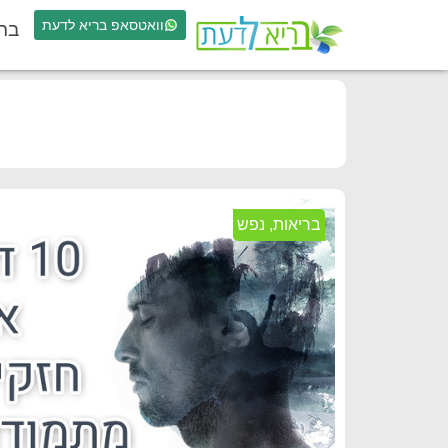
וואטסאפ בריא לדעת
בר
בריאות
,
נפש