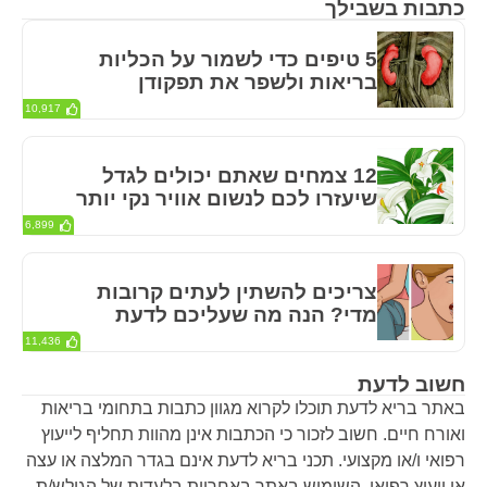
כתבות בשבילך
5 טיפים כדי לשמור על הכליות
בריאות ולשפר את תפקודן
10,917
12 צמחים שאתם יכולים לגדל
שיעזרו לכם לנשום אוויר נקי יותר
6,899
צריכים להשתין לעתים קרובות
מדי? הנה מה שעליכם לדעת
11,436
חשוב לדעת
באתר בריא לדעת תוכלו לקרוא מגוון כתבות בתחומי בריאות
ואורח חיים. חשוב לזכור כי הכתבות אינן מהוות תחליף לייעוץ
רפואי ו/או מקצועי. תכני בריא לדעת אינם בגדר המלצה או עצה
או ייעוץ רפואי. השימוש באתר באחריות בלעדית של הגולש/ת.