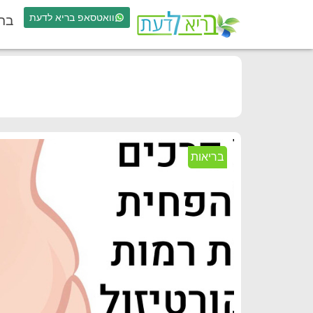
וואטסאפ בריא לדעת
בר
בריאות