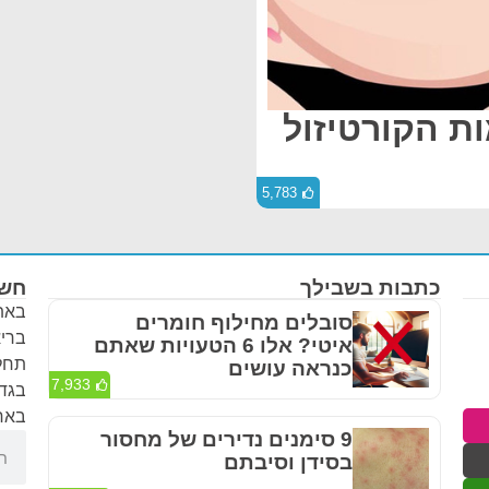
ת הקורטיזול
5,783
כתבות בשבילך
חשו
באתר
סובלים מחילוף חומרים
בריא
איטי? אלו 6 הטעויות שאתם
תחלי
כנראה עושים
7,933
בגדר
באחר
9 סימנים נדירים של מחסור
בסידן וסיבתם