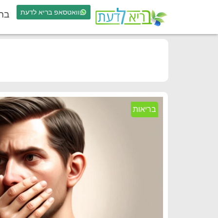
וואטסאפ בריא לדעת
בר
בריאות