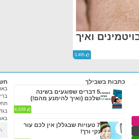
ויטמינים ואיך
3,405
כתבות בשבילך
חשו
באתר
5 דברים שפוגעים בשינה
בריא
שלכם (ואיך להימנע מהם!)
תחלי
6,539
בגדר
באחר
7 טעויות שבגללן אין לכם עור
נקי ורך!