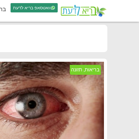
וואטסאפ בריא לדעת
בר
בריאות
,
תזונה