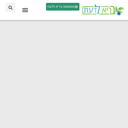
וואטסאפ בריא לדעת