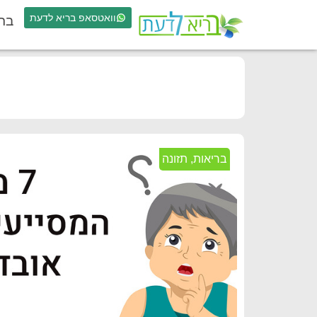
וואטסאפ בריא לדעת
בר
בריאות
,
תזונה