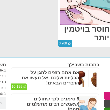
חוסר בויטמין
3,708
כתבות בשבילך
חשו
באתר
אם אתם רוצים להגן על
בריא
הכליות שלכם, אל תעשו את
תחלי
הדברים הבאים!
10,135
בגדר
באחר
5 סימנים לכך שחולים
(שאנשים רבים מתעלמים
מהם)