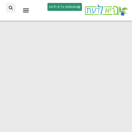
וואטסאפ בריא לדעת