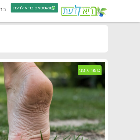
וואטסאפ בריא לדעת
בר
כושר גופני