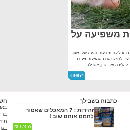
ות משפיעה על
 וההליכה ומונעות הגעה של משוב
אפשר לבצע זאת באמצעות צעידה
 להליכה על בטון, אספלט
8,849
כתבות בשבילך
חשו
באתר
זהירות : 7 המאכלים שאסור
בריא
לחמם אותם שוב !
תחלי
23,174
בגדר