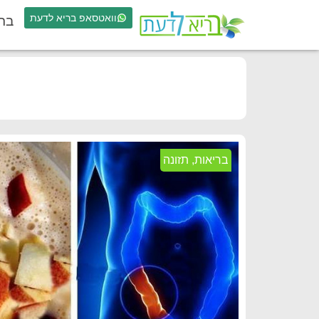
וואטסאפ בריא לדעת
בר
בריאות
,
תזונה