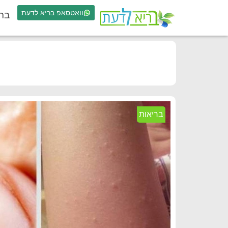
וואטסאפ בריא לדעת
בר
בריאות