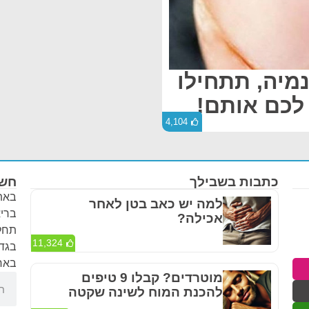
נמיה, תתחילו
 לכם אותם!
4,104
כתבות בשבילך
חשו
באתר
למה יש כאב בטן לאחר
בריא
אכילה?
תחלי
11,324
בגדר
באחר
מוטרדים? קבלו 9 טיפים
להכנת המוח לשינה שקטה