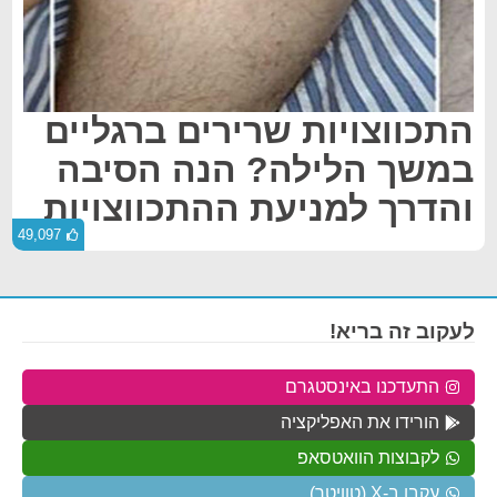
התכווצויות שרירים ברגליים
במשך הלילה? הנה הסיבה
והדרך למניעת ההתכווצויות
49,097
לעקוב זה בריא!
התעדכנו באינסטגרם
הורידו את האפליקציה
לקבוצות הוואטסאפ
עקבו ב-X (טוויטר)