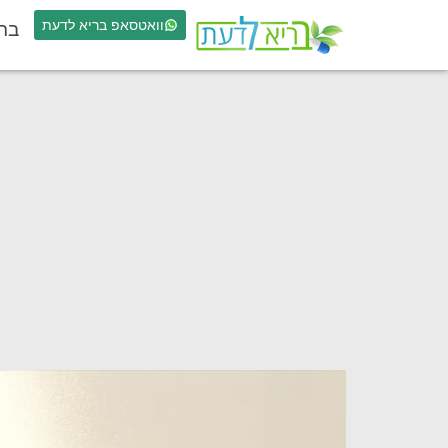
וואטסאפ בריא לדעת
בר