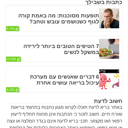
כתבות בשבילך
תופעות מסוכנות: מה באמת קורה
לגוף כשנושמים עובש וטחב?
5,719
7 הטיפים הטובים ביותר לירידה
במשקל לנשים
13,380
6 דברים שאנשים עם מערכת
עיכול בריאה עושים אחרת
4,288
חשוב לדעת
באתר בריא לדעת תוכלו לקרוא מגוון כתבות בתחומי בריאות
ואורח חיים. חשוב לזכור כי הכתבות אינן מהוות תחליף לייעוץ
רפואי ו/או מקצועי. תכני בריא לדעת אינם בגדר המלצה או עצה
או ייעוץ רפואי. השימוש באתר באחריות בלעדית של הגולש/ת.