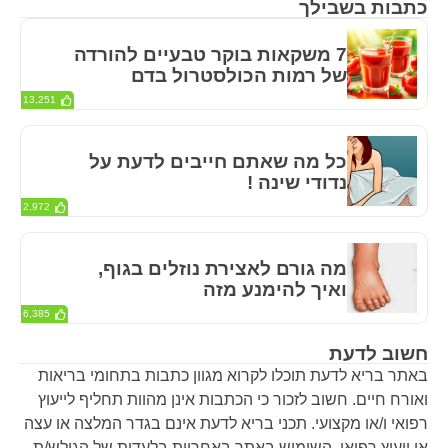
כתבות בשבילך
7 משקאות בוקר טבעיים להורדה
של רמות הכולסטרול בדם
13,251
כל מה שאתם חייבים לדעת על
נדודי שינה !
2,972
מה גורם לאצירת נוזלים בגוף,
ואיך להימנע מזה
6,385
חשוב לדעת
באתר בריא לדעת תוכלו לקרוא מגוון כתבות בתחומי בריאות
ואורח חיים. חשוב לזכור כי הכתבות אינן מהוות תחליף לייעוץ
רפואי ו/או מקצועי. תכני בריא לדעת אינם בגדר המלצה או עצה
או ייעוץ רפואי. השימוש באתר באחריות בלעדית של הגולש/ת.