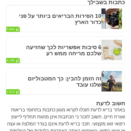
כתבות בשבילך
10 הפירות הבריאים ביותר על פני
כדור הארץ
5,864
6 סיבות אפשריות לכך שהזיעה
שלכם מריחה ממש רע
4,198
זה הזמן להבין: כך המטבוליזם
שלנו עובד
2,812
חשוב לדעת
באתר בריא לדעת תוכלו לקרוא מגוון כתבות בתחומי בריאות
ואורח חיים. חשוב לזכור כי הכתבות אינן מהוות תחליף לייעוץ
רפואי ו/או מקצועי. תכני בריא לדעת אינם בגדר המלצה או עצה
או ייעוץ רפואי. השימוש באתר באחריות בלעדית של הגולש/ת.