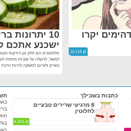
דהימים יקרו
ישכנע אתכם לא
10,118
מלפפונים הם חלק מן הירקות הנטו
למשל, להקלה על שקיות מתחת לעינ
בשייק ולגרום למשקה להיות הרבה י
כתבות בשבילך
חשו
באתר
8 מרגיעי שרירים טבעיים
בריא
לחלוטין
תחלי
4,243
בגדר
באחר