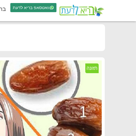
וואטסאפ בריא לדעת
בר
תזונה