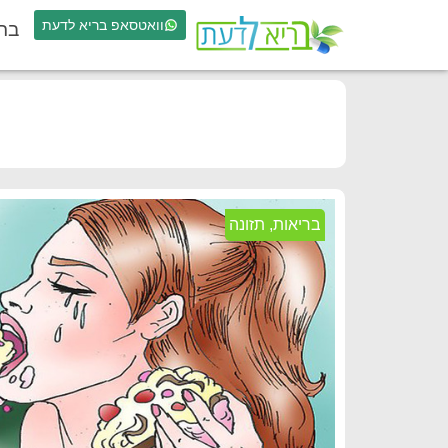
וואטסאפ בריא לדעת
בר
בריאות
,
תזונה