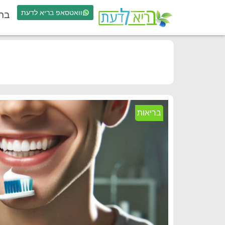
וואטסאפ בריא לדעת
בר
בריאות