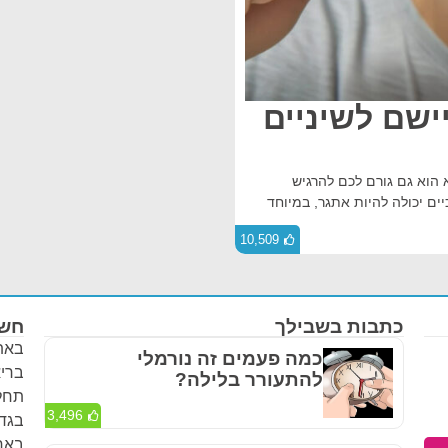
יישם לשיניים
א הוא גם גורם לכם להרגיש
יים יכולה להיות אתגר, במיוחד
10,509
כתבות בשבילך
חשו
באתר
כמה פעמים זה נורמלי
בריא
להתעורר בלילה?
תחלי
3,496
בגדר
באחר