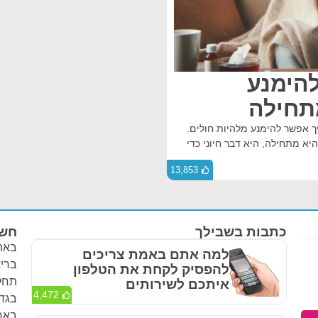
להימנע
תחילה
ך אפשר להימנע מלהיות חולים.
יא מתחילה, היא דבר חיוני כדי
13,853
כתבות בשבילך
חשו
באתר
למה אתם באמת צריכים
בריא
להפסיק לקחת את הטלפון
תחלי
איתכם לשירותים
4,472
בגדר
באחר