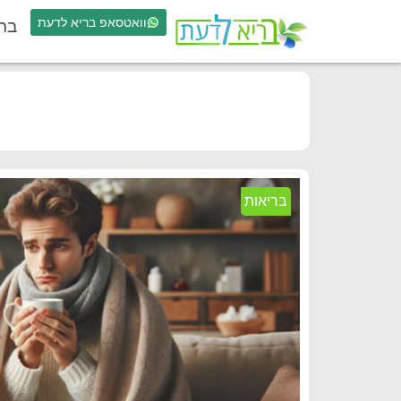
וואטסאפ בריא לדעת
בר
בריאות