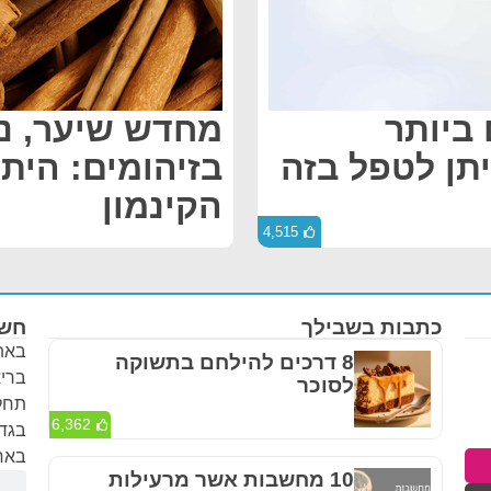
 ביותר
מחדש שיער, נו
יתן לטפל בזה
בזיהומים: הית
הקינמון
4,515
כתבות בשבילך
חשו
באתר
8 דרכים להילחם בתשוקה
בריא
לסוכר
תחלי
6,362
בגדר
באחר
10 מחשבות אשר מרעילות