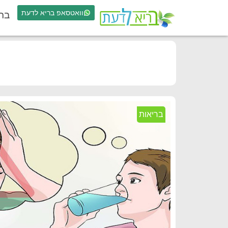
וואטסאפ בריא לדעת
בר
בריאות