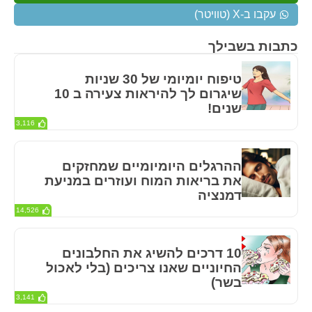
עקבו ב-X (טוויטר)
כתבות בשבילך
טיפוח יומיומי של 30 שניות
שיגרום לך להיראות צעירה ב 10
שנים!
3,116
ההרגלים היומיומיים שמחזקים
את בריאות המוח ועוזרים במניעת
דמנציה
14,526
10 דרכים להשיג את החלבונים
החיוניים שאנו צריכים (בלי לאכול
בשר)
3,141