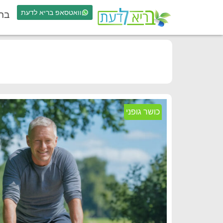
וואטסאפ בריא לדעת
בר
כושר גופני