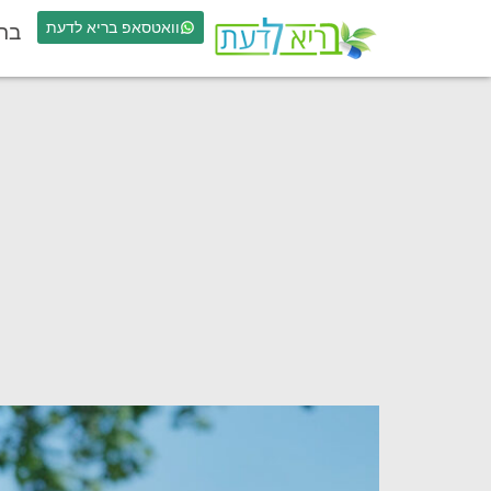
וואטסאפ בריא לדעת
בר