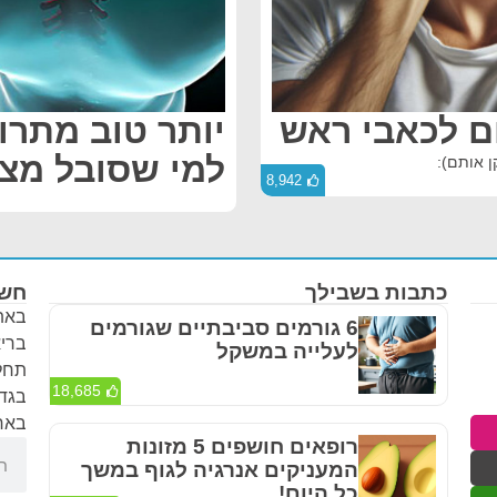
יותר טוב מתרו
למי שסובל מצו
8,942
כתבות בשבילך
חשו
באתר
6 גורמים סביבתיים שגורמים
בריא
לעלייה במשקל
תחלי
18,685
בגדר
באחר
רופאים חושפים 5 מזונות
המעניקים אנרגיה לגוף במשך
כל היום!