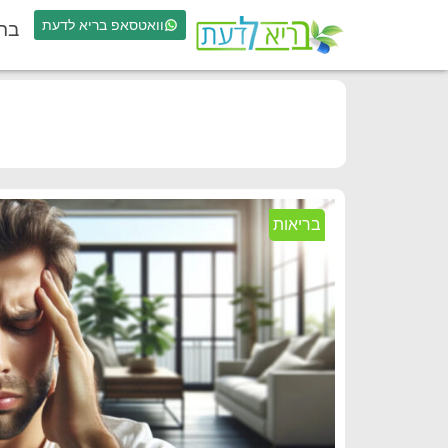
וואטסאפ בריא לדעת
בר
בריאות