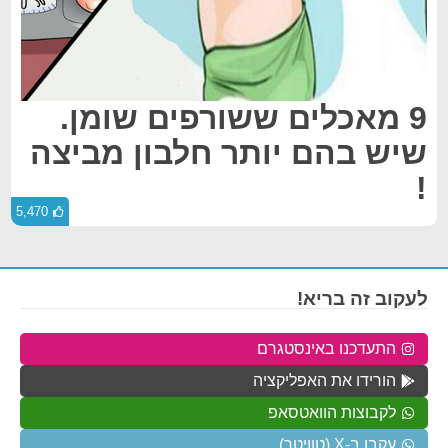
9 מאכלים ששורפים שומן.
שיש בהם יותר חלבון מביצה
!
5,470
לעקוב זה בריא!
התעדכנו באינסטגרם
הורידו את האפליקציה
לקבוצות הוואטסאפ
עקבו ב-X (טוויטר)