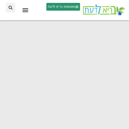
וואטסאפ בריא לדעת