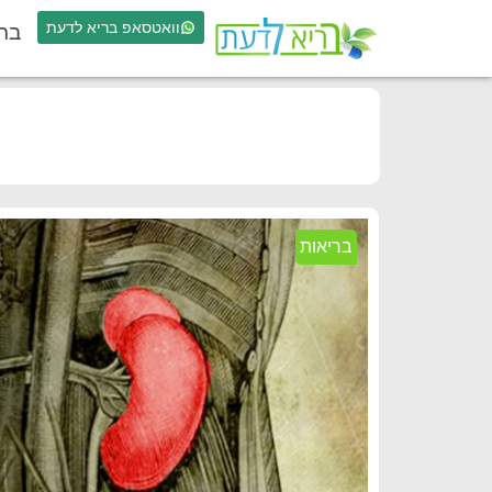
וואטסאפ בריא לדעת
בר
בריאות