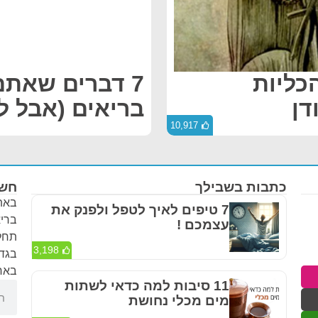
הכליות
7 דברים שאת
דן
בריאים (אבל 
10,917
כתבות בשבילך
חשו
באתר
7 טיפים לאיך לטפל ולפנק את
בריא
עצמכם !
תחלי
3,198
בגדר
באחר
11 סיבות למה כדאי לשתות
מים מכלי נחושת