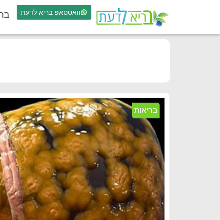
וואטסאפ בריא לדעת
בר
בריאות