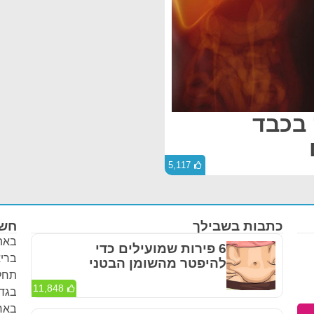
 בכבד
5,117
כתבות בשבילך
חשו
באתר
6 פירות שמועילים כדי
בריא
להיפטר מהשומן הבטני
תחלי
11,848
בגדר
באחר