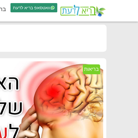
וואטסאפ בריא לדעת
בר
בריאות