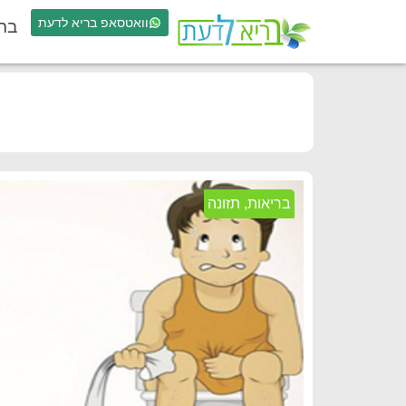
וואטסאפ בריא לדעת
בר
בריאות
,
תזונה