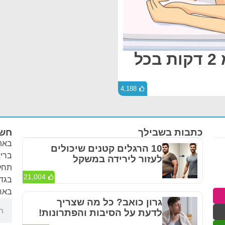
איך להירדם תוך פחות מ 2 דקות בכל
4,188
כתבות בשבילך
חשו
באתר
10 הרגלים קטנים שיכולים
בריא
לעזור לירידה במשקל
תחלי
21,004
בגדר
באחר
גרון כואב? כל מה שצריך
לדעת על הסיבות והפתרונות!