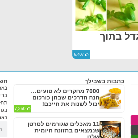
גדל בתוך
6,407
כתבות בשבילך
חשו
באתר
7000 מחקרים לא טועים…
בריא
הנה הדרכים שבהן כורכום
תחלי
יכול לשנות את חייכם!
7,350
בגדר
באחר
11 מאכלים שגורמים לסרטן
שנמצאים בתזונה היומית
שלנו