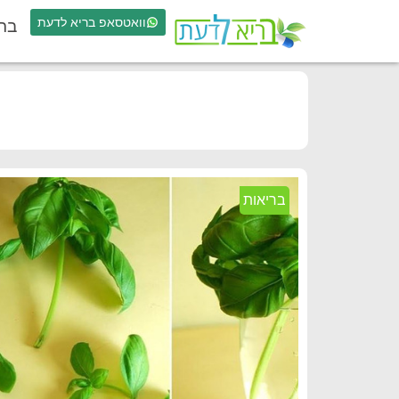
וואטסאפ בריא לדעת
בר
בריאות